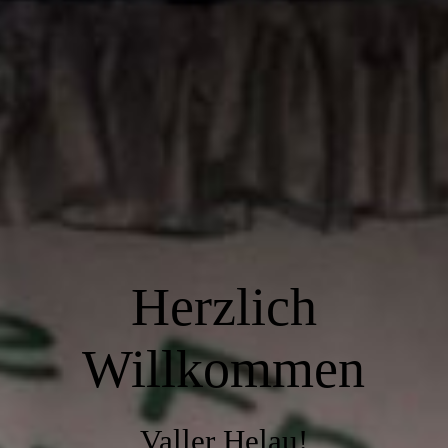
Herzlich
Willkommen
Valler Helau!